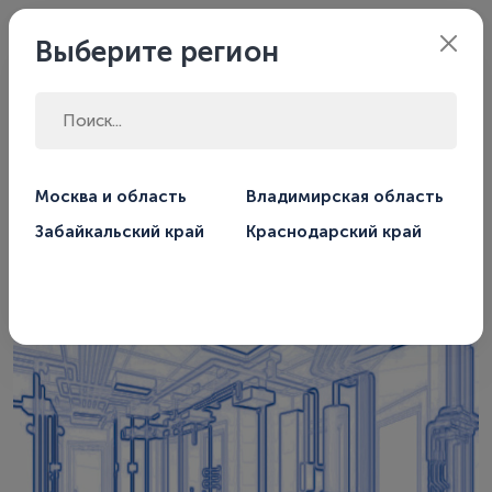
Забайкальский
Филиал:
Выберите регион
край
Главная
Услуги
Москва и область
Владимирская область
Проектирование систем отопления, водоснабжения,
дымоудаления, водоотведения, водоподготовки для
Забайкальский край
Краснодарский край
загородного дома в Москве и в Московской области.