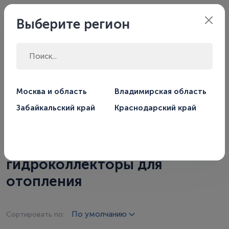
Забайкальский
Филиал:
Выберите регион
край
Главная
Магазин
Москва и область
Владимирская область
Гидравлические разделители и коллекторы
Забайкальский край
Краснодарский край
Гидрострелки, коллекторы,
коллекторные группы,
гидроколлекторы для
отопления
По умолчанию
Сортировать по: