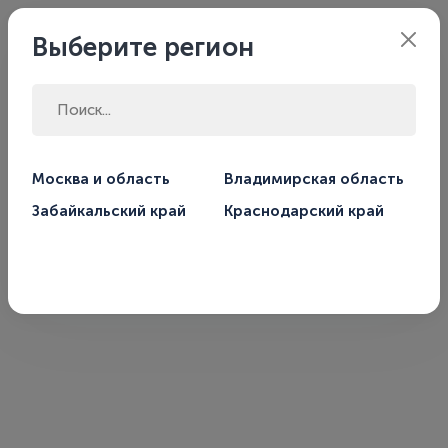
Забайкальский
Филиал:
Выберите регион
край
Главная
Магазин
Предохранительная арматура
Москва и область
Владимирская область
Воздухоотводчики
Забайкальский край
Краснодарский край
Воздухоотводчики
В этой категории нет товаров.